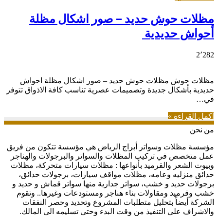
مظلات حوش حديد – صور اشكال مظلة
أحواش حديدية
2٬282
مظلات حوش مظلات حوش حديد – صور اشكال مظلة احواش
حديدية بأشكال جديدة وتصميمات عصرية تناسب كافة الاذواق تتوفر
في…
أكمل القراءة »
من نحن
مؤسسة مظلات وسواتر أبراج الرياض هي مؤسسة تتكون من فريق
عمل متخصص في تركيب المظلات والسواتر والبرجولات والهناجر
وبيوت الشعر والقرميد بأنواعها : مظلات سيارات متحركة، مظلات
حدائق منزليه وعامه، مظلات مواقف سيارات، برجولات حدائق،
برجولات حديد و خشب، سواتر جدارية منها سواتر قماش و حديد و
خشب وقرميد ومقاولات بناء هناجر ومستودعات وغيرها.. وتقوم
الشركة أيضاً بتحليل متطلبات المشروع وتحديد وحصر النفقات
والاشراف على التنفيذ من وقت البدء وحتى تسليمه الى المالك.