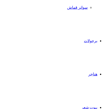
سواتر قماش
برجولات
هناجر
بيوت شعر