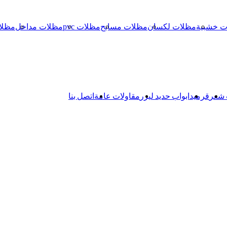
ت خشبية
مظلات لكسان
مظلات مسابح
مظلات pvc
مظلات مداخل
مظلا
 شعر
قرميد
ابواب حديد ليزر
مقاولات عامة
اتصل بنا