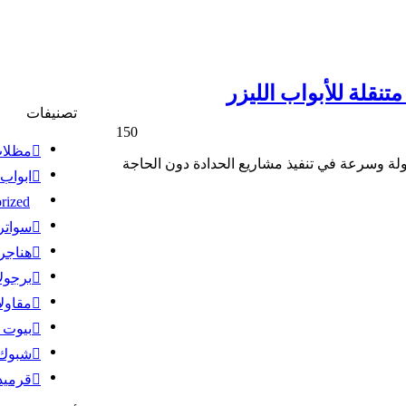
نقلة للأبواب الليزر
تصنيفات
150
مظلا
هولة وسرعة في تنفيذ مشاريع الحدادة دون الحاجة
ابواب 
rized
سواتر
هناجر
برجول
مقاول
بيوت 
شبوك
قرميد