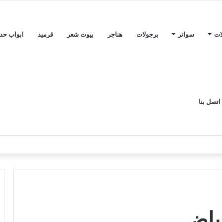
ات
سواتر
برجولات
هناجر
بيوت شعر
قرميد
ابواب حدي
اتصل بنا
رياض