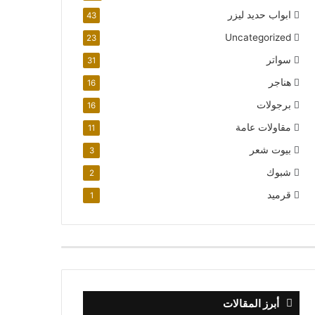
ابواب حديد ليزر
43
Uncategorized
23
سواتر
31
هناجر
16
برجولات
16
مقاولات عامة
11
بيوت شعر
3
شبوك
2
قرميد
1
أبرز المقالات