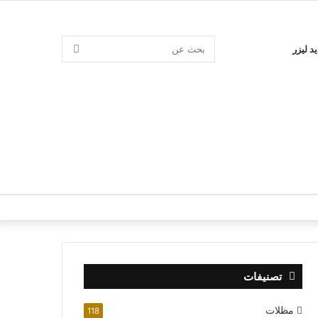
بحث
د ليزر
عن
تصنيفات
مظلات
118