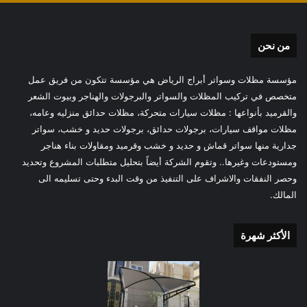
من نحن
مؤسسة مظلات وسواتر أبراج الرياض هي مؤسسة تتكون من فريق عمل
متخصص في تركيب المظلات والسواتر والبرجولات والهناجر وبيوت الشعر
والقرميد بأنواعها : مظلات سيارات متحركة، مظلات حدائق منزليه وعامه،
مظلات مواقف سيارات، برجولات حدائق، برجولات حديد و خشب، سواتر
جدارية منها سواتر قماش و حديد و خشب وقرميد ومقاولات بناء هناجر
ومستودعات وغيرها.. وتقوم الشركة أيضاً بتحليل متطلبات المشروع وتحديد
وحصر النفقات والاشراف على التنفيذ من وقت البدء وحتى تسليمه الى
المالك.
الأكثر شهرة