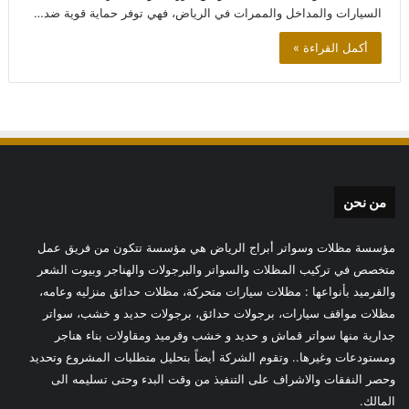
السيارات والمداخل والممرات في الرياض، فهي توفر حماية قوية ضد…
أكمل القراءة »
من نحن
مؤسسة مظلات وسواتر أبراج الرياض هي مؤسسة تتكون من فريق عمل
متخصص في تركيب المظلات والسواتر والبرجولات والهناجر وبيوت الشعر
والقرميد بأنواعها : مظلات سيارات متحركة، مظلات حدائق منزليه وعامه،
مظلات مواقف سيارات، برجولات حدائق، برجولات حديد و خشب، سواتر
جدارية منها سواتر قماش و حديد و خشب وقرميد ومقاولات بناء هناجر
ومستودعات وغيرها.. وتقوم الشركة أيضاً بتحليل متطلبات المشروع وتحديد
وحصر النفقات والاشراف على التنفيذ من وقت البدء وحتى تسليمه الى
المالك.