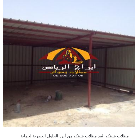
مظلات شينكو تُعد مظلات شينكو من أبرز الحلول العصرية لحماية