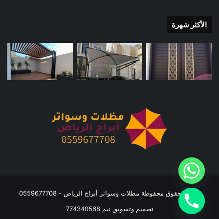
الأكثر شهرة
جميع الحقوق محفوظة مظلات وسواتر أبراج الرياض - 0559677708
تصميم وتسويق نيم 774340568