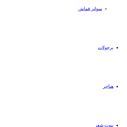
سواتر قماش
برجولات
هناجر
بيوت شعر