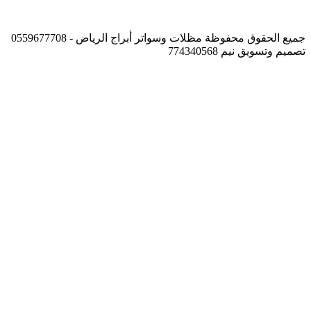
جميع الحقوق محفوظة مظلات وسواتر أبراج الرياض - 0559677708
تصميم وتسويق نيم 774340568
زر
الذهاب
إلى
الأعلى