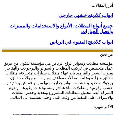
أبرز المقالات
ابواب
ابواب كلادينج خشبي خارجي
كلادينج
خشبي
جميع
جميع أنواع المظلات: الأنواع والاستخدامات والمميزات
خارجي
أنواع
وأفضل الخيارات
المظلات:
الأنواع
ابواب
ابواب كلادينج المنيوم في الرياض
والاستخدامات
كلادينج
والمميزات
المنيوم
من نحن
وأفضل
في
الخيارات
الرياض
مؤسسة مظلات وسواتر أبراج الرياض هي مؤسسة تتكون من فريق
عمل متخصص في تركيب المظلات والسواتر والبرجولات والهناجر
وبيوت الشعر والقرميد بأنواعها : مظلات سيارات متحركة، مظلات
حدائق منزليه وعامه، مظلات مواقف سيارات، برجولات حدائق،
برجولات حديد و خشب، سواتر جدارية منها سواتر قماش و حديد و
خشب وقرميد ومقاولات بناء هناجر ومستودعات وغيرها.. وتقوم
الشركة أيضاً بتحليل متطلبات المشروع وتحديد وحصر النفقات
والاشراف على التنفيذ من وقت البدء وحتى تسليمه الى المالك.
الأكثر شهرة