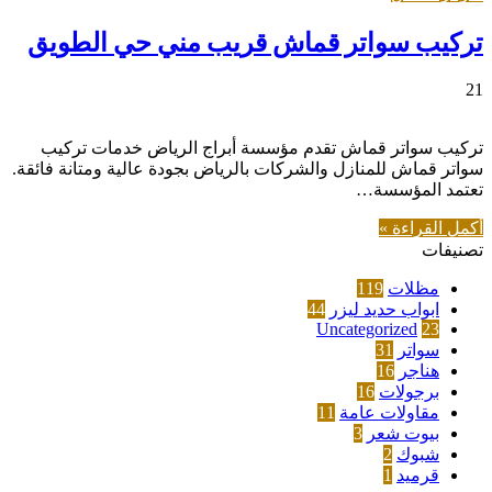
تركيب سواتر قماش قريب مني حي الطويق
21
تركيب سواتر قماش تقدم مؤسسة أبراج الرياض خدمات تركيب
سواتر قماش للمنازل والشركات بالرياض بجودة عالية ومتانة فائقة.
تعتمد المؤسسة…
أكمل القراءة »
تصنيفات
مظلات
119
ابواب حديد ليزر
44
Uncategorized
23
سواتر
31
هناجر
16
برجولات
16
مقاولات عامة
11
بيوت شعر
3
شبوك
2
قرميد
1