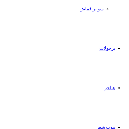
سواتر قماش
برجولات
هناجر
بيوت شعر