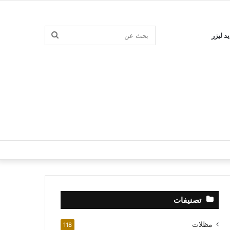
بحث
د ليزر
عن
تصنيفات
مظلات
118