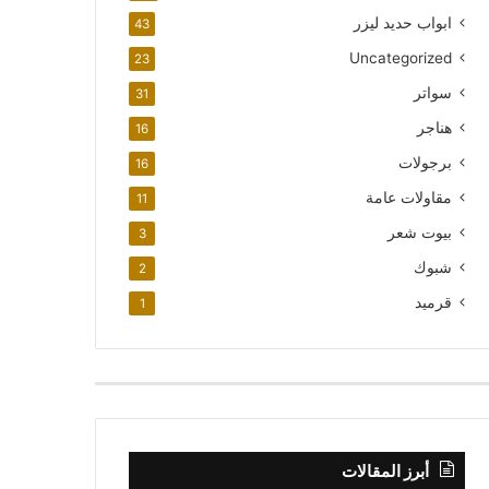
ابواب حديد ليزر
43
Uncategorized
23
سواتر
31
هناجر
16
برجولات
16
مقاولات عامة
11
بيوت شعر
3
شبوك
2
قرميد
1
أبرز المقالات