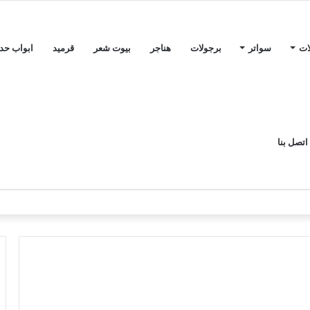
ات
سواتر
برجولات
هناجر
بيوت شعر
قرميد
ابواب حدي
اتصل بنا