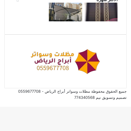
جميع الحقوق محفوظة مظلات وسواتر أبراج الرياض - 0559677708
تصميم وتسويق نيم 774340568
ر
لذهاب
لى
لأعلى