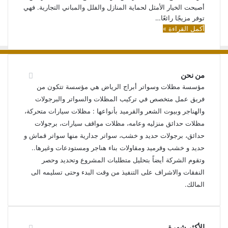
أصبحت الخيار الأمثل لحماية المنازل والفلل والمباني التجارية. فهي
توفر مزيجًا رائعًا…
أكمل القراءة »
من نحن
مؤسسة مظلات وسواتر أبراج الرياض هي مؤسسة تتكون من
فريق عمل متخصص في تركيب المظلات والسواتر والبرجولات
والهناجر وبيوت الشعر والقرميد بأنواعها : مظلات سيارات متحركة،
مظلات حدائق منزليه وعامه، مظلات مواقف سيارات، برجولات
حدائق، برجولات حديد و خشب، سواتر جدارية منها سواتر قماش و
حديد و خشب وقرميد ومقاولات بناء هناجر ومستودعات وغيرها..
وتقوم الشركة أيضاً بتحليل متطلبات المشروع وتحديد وحصر
النفقات والاشراف على التنفيذ من وقت البدء وحتى تسليمه الى
المالك.
الأكثر شهرة