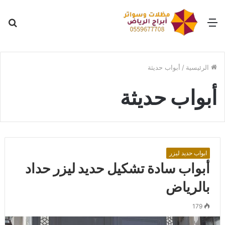
القائمة
بح
عن
الرئيسية
/
أبواب حديثة
أبواب حديثة
ابواب حديد ليزر
أبواب سادة تشكيل حديد ليزر حداد
بالرياض
179