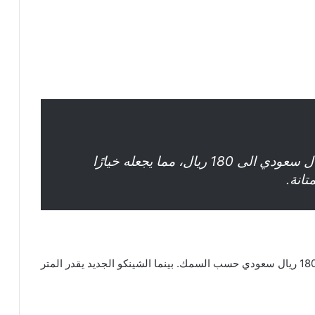
يبدأ سعر الشينكو المعزول من 70 ريال سعودي الى 180 ريال، مما يجعله خيارًا
تانة.
تتراوح أسعار متر الشينكو بينمن 70 ريال سعودي الى 180 ريال سعودي حسب السمك. بينما الشينكو الجديد يقدر المتر