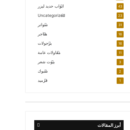
ابواب حديد ليزر
43
Uncategorized
23
سواتر
31
هناجر
16
برجولات
16
مقاولات عامة
11
بيوت شعر
3
شبوك
2
قرميد
1
أبرز المقالات