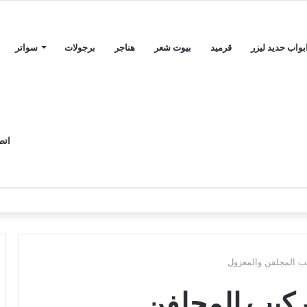
بواب حديد ليزر
قرميد
بيوت شعر
هناجر
برجولات
سواتر
اتص
ب المجلفن والمعزول
ركيب المجلفن