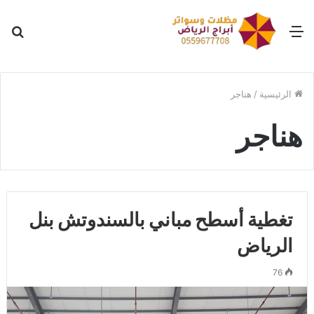
القائمة
بح
عن
الرئيسية
/
هناجر
هناجر
تغطية أسطح مباني بالسندوتش بنل
الرياض
76