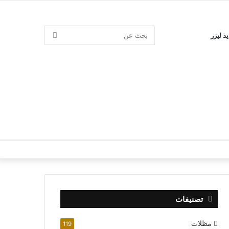
بحث
د ليزر
عن
تصنيفات
مظلات
119