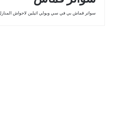
سواتر قماش بي في سي وبولي اثيلين لاحواش المنازل
سواتر احواش قماش
396