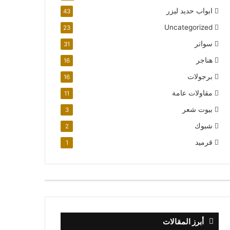
ابواب حديد ليزر
43
Uncategorized
23
سواتر
31
هناجر
16
برجولات
16
مقاولات عامة
11
بيوت شعر
3
شبوك
2
قرميد
1
أبرز المقالات