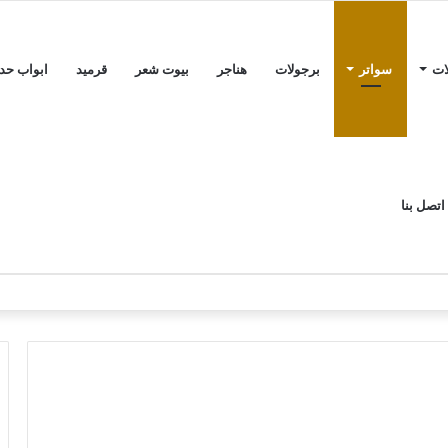
ات
سواتر
برجولات
هناجر
بيوت شعر
قرميد
ابواب حدي
اتصل بنا