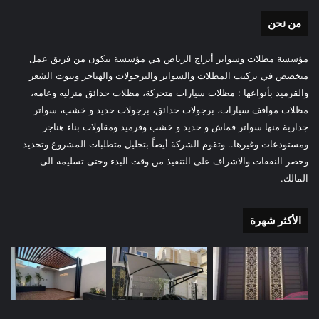
من نحن
مؤسسة مظلات وسواتر أبراج الرياض هي مؤسسة تتكون من فريق عمل
متخصص في تركيب المظلات والسواتر والبرجولات والهناجر وبيوت الشعر
والقرميد بأنواعها : مظلات سيارات متحركة، مظلات حدائق منزليه وعامه،
مظلات مواقف سيارات، برجولات حدائق، برجولات حديد و خشب، سواتر
جدارية منها سواتر قماش و حديد و خشب وقرميد ومقاولات بناء هناجر
ومستودعات وغيرها.. وتقوم الشركة أيضاً بتحليل متطلبات المشروع وتحديد
وحصر النفقات والاشراف على التنفيذ من وقت البدء وحتى تسليمه الى
المالك.
الأكثر شهرة