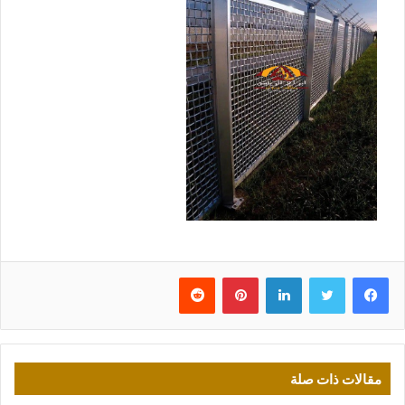
فيسبوك
تويتر
لينكدإن
بينتيريست
مقالات ذات صلة