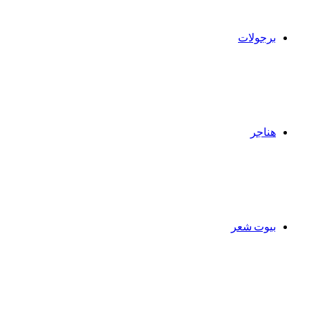
برجولات
هناجر
بيوت شعر