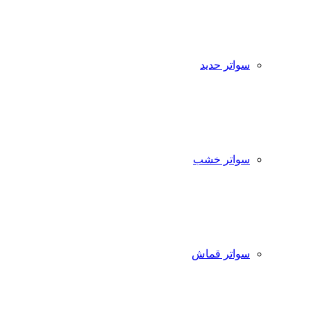
سواتر حديد
سواتر خشب
سواتر قماش