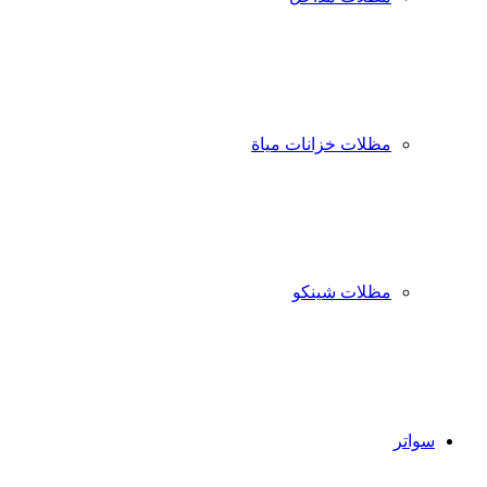
مظلات خزانات مياة
مظلات شينكو
سواتر