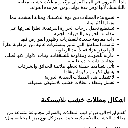
يلجأ الكثيرون في المملكة إلى تركيب مظلات خشبية مغلفة
بالبلاستيك لأنها توفر عدة فوائد، ومن أهم هذه الفوائد:
تجمع هذه المظلات بين قوة البلاستيك ومتانة الخشب، مما
يجعلها أكثر متانة.
تستطيع تحمل درجات الحرارة المرتفعة، نظرًا لقدرتها على
مقاومة الحرارة والتغيرات الجوية.
ذات مقاومة شديدة للفطريات وظهور القوارض فيها.
تناسب المناطق التي تتميز بمستويات عالية من الرطوبة نظراً
لأنها توفر عزلًا فعالاً ضد الرطوبة.
عازلة للصوت، ومقاومة للتشققات، وثبات الألوان لأنها تُطلى
بدهانات ذات جودة عالمية.
تأتي بتصاميم جميلة تجعلها ملائمة للحدائق والشرفات.
يسهل فكها، وتركيبها، ونقلها.
لا تتطلب هذه المظلات الصيانة الدورية.
تغسل وتنظف مظلات خشب بلاستيكي بسهولة.
اشكال مظلات خشب بلاستيكية
تُقدم ابراج الرياض تركيب المظلات والسواتر مجموعة متنوعة من
مظلات الخشب البلاستيكية، حيث يتميز كل نوع بمزايا مختلفة مثل: