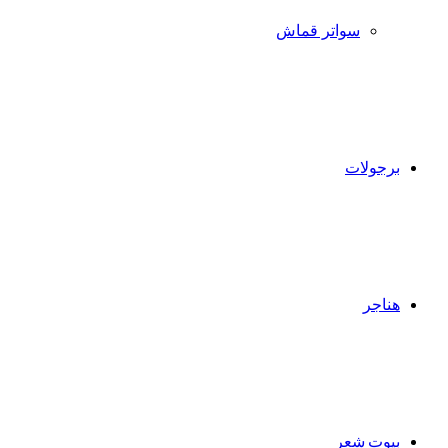
سواتر قماش
برجولات
هناجر
بيوت شعر