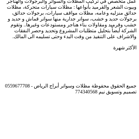
عمل متخصص في تركيب المظلات والسواتر والبرجولات والهناجر
وبيوت الشعر والقرميد بأنواعها : مظلات سيارات متحركة، مظلات
حدائق منزليه وعامه، مظلات مواقف سيارات، برجولات حدائق،
برجولات حديد و خشب، سواتر جدارية منها سواتر قماش و حديد و
خشب وقرميد ومقاولات بناء هناجر ومستودعات وغيرها.. وتقوم
الشركة أيضاً بتحليل متطلبات المشروع وتحديد وحصر النفقات
والاشراف على التنفيذ من وقت البدء وحتى تسليمه الى المالك.
الأكثر شهرة
جميع الحقوق محفوظة مظلات وسواتر أبراج الرياض - 0559677708
تصميم وتسويق نيم 774340568
زر
الذهاب
إلى
الأعلى