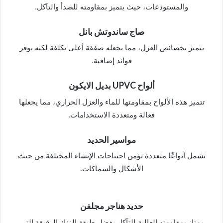
والمستودعات، حيث يتميز بمقاومته للصدأ والتآكل.
صاج ساندوتش بانل
يتميز بخصائص العزل، مما يجعله صفقة أعلى تكلفة لكنه يوفر
فوائد إضافية.
ألواح UPVC بديل الايكون
تتميز هذه الألواح بمقاومتها للماء والعزل الحراري، مما يجعلها
فعالة ومتعددة الاستخدامات.
مواسير الحديد
تشمل أنواعًا متعددة تؤمن احتياجات الإنشاء المختلفة من حيث
الأشكال والسماكات.
حديد هناجر مجلفن
يمتاز بمقاومته العالية للتآكل بفضل طبقة الزنك الرقيقة التي