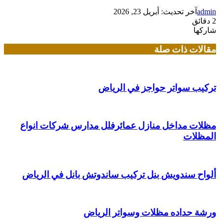
admin
آخر تحديث: أبريل 23, 2026
2 دقائق
شاركها
تويتر
لينكدإن
فيسبوك
بينتيريست
مقالات ذات صلة
تركيب سواتر حواجز في الرياض
مظلات مداخل منازل عمائرفلل مدارس شركات انواع
المظلات
ألواح سندويش بنل تركيب ساندوتش بانل في الرياض
ورشة حداده مظلات وسواتر الرياض