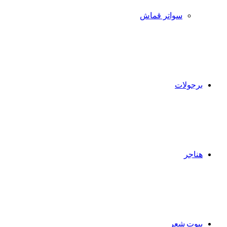
سواتر قماش
برجولات
هناجر
بيوت شعر