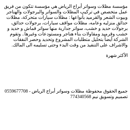
سواتر
مؤسسة مظلات وسواتر أبراج الرياض هي مؤسسة تتكون من فريق
الحوش
عمل متخصص في تركيب المظلات والسواتر والبرجولات والهناجر
والسطح
وبيوت الشعر والقرميد بأنواعها : مظلات سيارات متحركة، مظلات
حدائق منزليه وعامه، مظلات مواقف سيارات، برجولات حدائق،
برجولات حديد و خشب، سواتر جدارية منها سواتر قماش و حديد و
خشب وقرميد ومقاولات بناء هناجر ومستودعات وغيرها.. وتقوم
الشركة أيضاً بتحليل متطلبات المشروع وتحديد وحصر النفقات
والاشراف على التنفيذ من وقت البدء وحتى تسليمه الى المالك.
الأكثر شهرة
جميع الحقوق محفوظة مظلات وسواتر أبراج الرياض - 0559677708
تصميم وتسويق نيم 774340568
زر
الذهاب
إلى
الأعلى