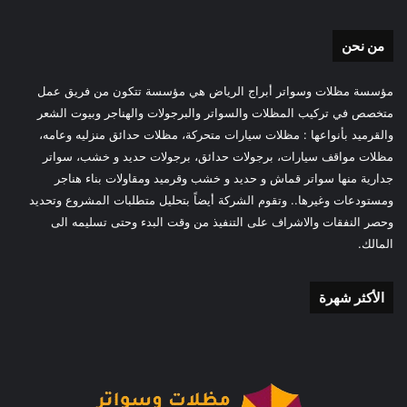
من نحن
مؤسسة مظلات وسواتر أبراج الرياض هي مؤسسة تتكون من فريق عمل
متخصص في تركيب المظلات والسواتر والبرجولات والهناجر وبيوت الشعر
والقرميد بأنواعها : مظلات سيارات متحركة، مظلات حدائق منزليه وعامه،
مظلات مواقف سيارات، برجولات حدائق، برجولات حديد و خشب، سواتر
جدارية منها سواتر قماش و حديد و خشب وقرميد ومقاولات بناء هناجر
ومستودعات وغيرها.. وتقوم الشركة أيضاً بتحليل متطلبات المشروع وتحديد
وحصر النفقات والاشراف على التنفيذ من وقت البدء وحتى تسليمه الى
المالك.
الأكثر شهرة