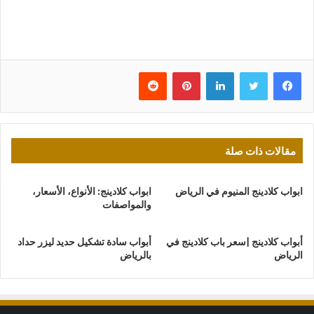
فيسبوك
تويتر
لينكدإن
بينتيريست
مقالات ذات صلة
ابواب كلادينج المنيوم في الرياض
ابواب كلادينج: الأنواع، الأسعار،
والمواصفات
أبواب كلادينج |سعر باب كلادينج في
أبواب سادة تشكيل حديد ليزر حداد
الرياض
بالرياض