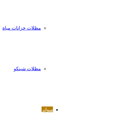
مظلات خزانات مياة
مظلات شينكو
سواتر