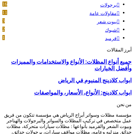
16
برجولات
11
مقاولات عامة
3
بيوت شعر
2
شبوك
1
قرميد
أبرز المقالات
جميع
جميع أنواع المظلات: الأنواع والاستخدامات والمميزات
أنواع
وأفضل الخيارات
المظلات:
الأنواع
ابواب
ابواب كلادينج المنيوم في الرياض
والاستخدامات
كلادينج
والمميزات
المنيوم
ابواب
ابواب كلادينج: الأنواع، الأسعار، والمواصفات
وأفضل
في
كلادينج:
الخيارات
الرياض
الأنواع،
من نحن
الأسعار،
والمواصفات
مؤسسة مظلات وسواتر أبراج الرياض هي مؤسسة تتكون من فريق
عمل متخصص في تركيب المظلات والسواتر والبرجولات والهناجر
وبيوت الشعر والقرميد بأنواعها : مظلات سيارات متحركة، مظلات
حدائق منزليه وعامه، مظلات مواقف سيارات، برجولات حدائق،