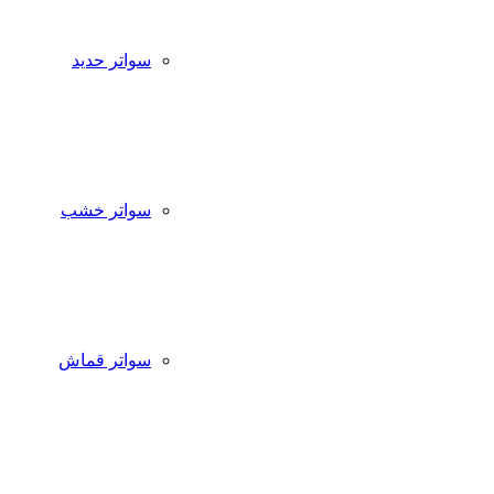
سواتر حديد
سواتر خشب
سواتر قماش