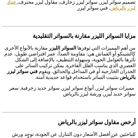
تصميم سواتر ليزر, سواتر ليزر زخارف, مقاول ليزر محترف,
حداد
ليزر بالرياض
, فني سواتر ليزر
مزايا السواتر الليزر مقارنة بالسواتر التقليدية
من أهم المميزات التي توفرها
السواتر الليزر
مقارنة بالأنواع الأخرى
كالشينكو أو القماش هي: مقاومة الصدأ، عمر افتراضي طويل، عدم
تأثرها بالعوامل الجوية، وسهولة التنظيف. بالإضافة إلى الشكل
العصري الذي يناسب الفلل الفاخرة. يمكن تركيب الساتر على
الجدران الخارجية أو في المداخل والحدائق. ويقوم
فني سواتر ليزر
بالرياض
بتثبيت الساتر باستخدام قواعد حديدية آمنة.
مميزات سواتر ليزر, أنواع سواتر ليزر, سواتر حديد زخرفية, سعر
سواتر حديد ليزر, ورشة ليزر بالرياض
أرخص مقاول سواتر ليزر بالرياض
للباحثين عن أفضل الأسعار دون التنازل عن الجودة، توجد ورش