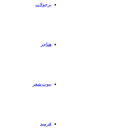
برجولات
هناجر
بيوت شعر
قرميد