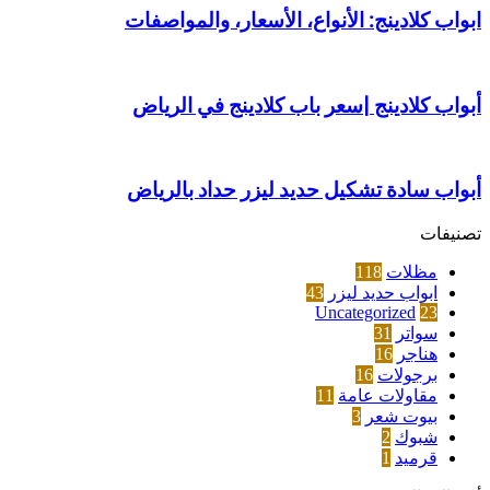
ابواب كلادينج: الأنواع، الأسعار، والمواصفات
أبواب كلادينج |سعر باب كلادينج في الرياض
أبواب سادة تشكيل حديد ليزر حداد بالرياض
تصنيفات
مظلات
118
ابواب حديد ليزر
43
Uncategorized
23
سواتر
31
هناجر
16
برجولات
16
مقاولات عامة
11
بيوت شعر
3
شبوك
2
قرميد
1