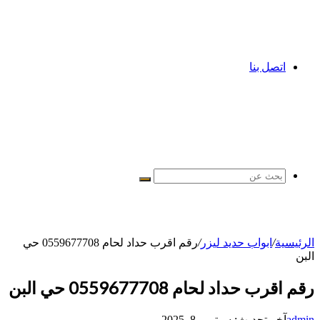
اتصل بنا
بحث
عن
الرئيسية
/
ابواب حديد ليزر
/
رقم اقرب حداد لحام 0559677708 حي
البن
رقم اقرب حداد لحام 0559677708 حي البن
admin
آخر تحديث: سبتمبر 8, 2025