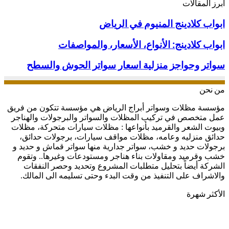
أبرز المقالات
ابواب
ابواب كلادينج المنيوم في الرياض
كلادينج
المنيوم
ابواب
ابواب كلادينج: الأنواع، الأسعار، والمواصفات
في
كلادينج:
الرياض
الأنواع،
سواتر
سواتر وحواجز منزلية اسعار سواتر الحوش والسطح
الأسعار،
وحواجز
والمواصفات
منزلية
من نحن
اسعار
سواتر
مؤسسة مظلات وسواتر أبراج الرياض هي مؤسسة تتكون من فريق
الحوش
عمل متخصص في تركيب المظلات والسواتر والبرجولات والهناجر
والسطح
وبيوت الشعر والقرميد بأنواعها : مظلات سيارات متحركة، مظلات
حدائق منزليه وعامه، مظلات مواقف سيارات، برجولات حدائق،
برجولات حديد و خشب، سواتر جدارية منها سواتر قماش و حديد و
خشب وقرميد ومقاولات بناء هناجر ومستودعات وغيرها.. وتقوم
الشركة أيضاً بتحليل متطلبات المشروع وتحديد وحصر النفقات
والاشراف على التنفيذ من وقت البدء وحتى تسليمه الى المالك.
الأكثر شهرة