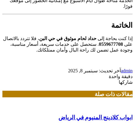
الخدمة متاحة طوال أيام الأسبوع مع إمكانية الحضور إلى موقعك
فورًا.
الخاتمة
إذا كنت بحاجة إلى
حداد لحام موثوق في حي البن
، فلا تتردد بالاتصال
على
0559677708
. ستحصل على خدمات سريعة، أسعار مناسبة،
وجودة عمل تضمن لك راحة البال وأمان ممتلكاتك.
admin
آخر تحديث: سبتمبر 8, 2025
دقيقة واحدة
شاركها
تويتر
لينكدإن
فيسبوك
بينتيريست
مقالات ذات صلة
ابواب كلادينج المنيوم في الرياض