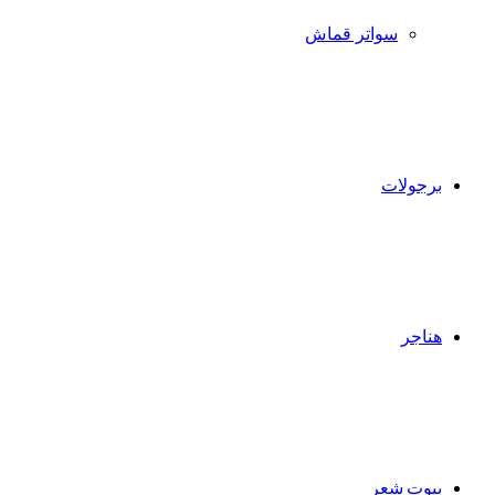
سواتر قماش
برجولات
هناجر
بيوت شعر