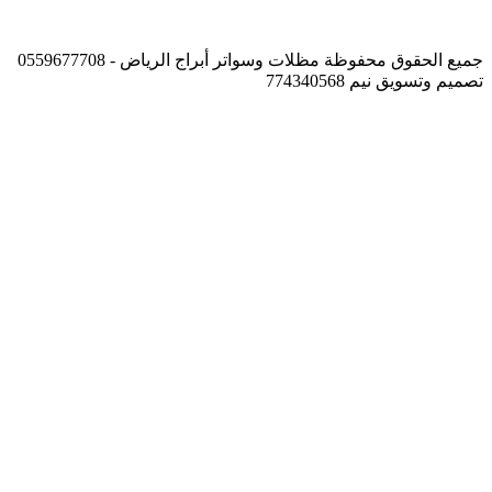
جميع الحقوق محفوظة مظلات وسواتر أبراج الرياض - 0559677708
تصميم وتسويق نيم 774340568
زر
الذهاب
إلى
الأعلى