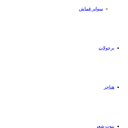
سواتر قماش
برجولات
هناجر
بيوت شعر