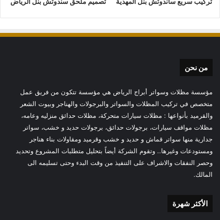
تركيب سريع ساندوتش بنل المهدية
تصميم ملحق سندوتش بنل الرياض
من نحن
مؤسسة مظلات وسواتر أبراج الرياض هي مؤسسة تتكون من فريق عمل
متخصص في تركيب المظلات والسواتر والبرجولات والهناجر وبيوت الشعر
والقرميد بأنواعها : مظلات سيارات متحركة، مظلات حدائق منزليه وعامه،
مظلات مواقف سيارات، برجولات حدائق، برجولات حديد و خشب، سواتر
جدارية منها سواتر قماش و حديد و خشب وقرميد ومقاولات بناء هناجر
ومستودعات وغيرها.. وتقوم الشركة أيضاً بتحليل متطلبات المشروع وتحديد
وحصر النفقات والاشراف على التنفيذ من وقت البدء وحتى تسليمه الى
المالك.
الأكثر شهرة