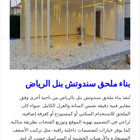
بناء ملحق سندوتش بنل الرياض
نُنفذ بناء ملحق سندوتش بنل بالرياض من ناحية أخرى وفق
معايير فنية دقيقة تضمن المتانة والعزل الكامل. سواء كان
الملحق للاستخدام السكني أو كمستودع أو كغرفة إضافية،
نُراعي في التصميم تهوية الموقع وتوزيع الفتحات بطريقة مثالية.
كما نوفر خيارات لتصميمات داخلية راقية، مثل تركيب الأسقف
المستعارة والأرضيات الخشبية أو السيراميك حسب الرغبة.