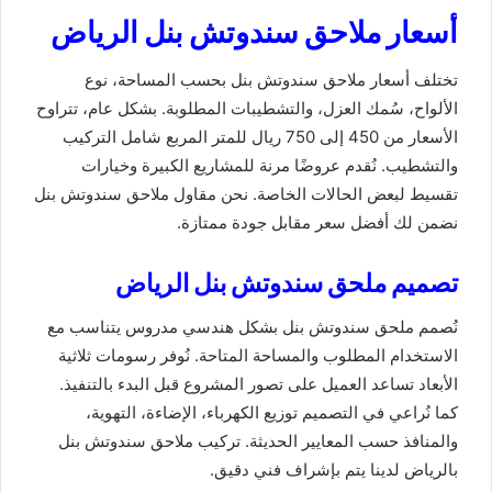
أسعار ملاحق سندوتش بنل الرياض
تختلف أسعار ملاحق سندوتش بنل بحسب المساحة، نوع
الألواح، سُمك العزل، والتشطيبات المطلوبة. بشكل عام، تتراوح
الأسعار من 450 إلى 750 ريال للمتر المربع شامل التركيب
والتشطيب. نُقدم عروضًا مرنة للمشاريع الكبيرة وخيارات
تقسيط لبعض الحالات الخاصة. نحن مقاول ملاحق سندوتش بنل
نضمن لك أفضل سعر مقابل جودة ممتازة.
تصميم ملحق سندوتش بنل الرياض
نُصمم ملحق سندوتش بنل بشكل هندسي مدروس يتناسب مع
الاستخدام المطلوب والمساحة المتاحة. نُوفر رسومات ثلاثية
الأبعاد تساعد العميل على تصور المشروع قبل البدء بالتنفيذ.
كما نُراعي في التصميم توزيع الكهرباء، الإضاءة، التهوية،
والمنافذ حسب المعايير الحديثة. تركيب ملاحق سندوتش بنل
بالرياض لدينا يتم بإشراف فني دقيق.