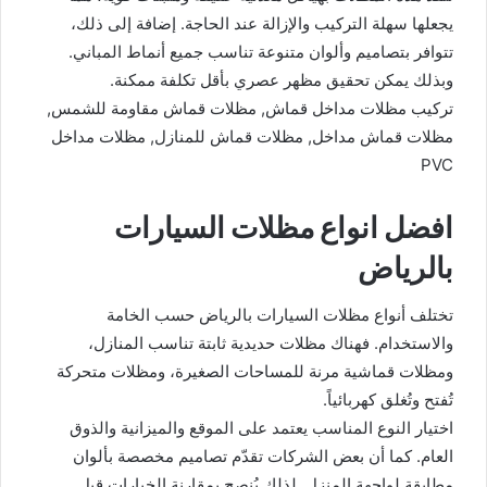
يجعلها سهلة التركيب والإزالة عند الحاجة. إضافة إلى ذلك،
تتوافر بتصاميم وألوان متنوعة تناسب جميع أنماط المباني.
وبذلك يمكن تحقيق مظهر عصري بأقل تكلفة ممكنة.
تركيب مظلات مداخل قماش, مظلات قماش مقاومة للشمس,
مظلات قماش مداخل, مظلات قماش للمنازل, مظلات مداخل
PVC
افضل انواع مظلات السيارات
بالرياض
تختلف أنواع مظلات السيارات بالرياض حسب الخامة
والاستخدام. فهناك مظلات حديدية ثابتة تناسب المنازل،
ومظلات قماشية مرنة للمساحات الصغيرة، ومظلات متحركة
تُفتح وتُغلق كهربائياً.
اختيار النوع المناسب يعتمد على الموقع والميزانية والذوق
العام. كما أن بعض الشركات تقدّم تصاميم مخصصة بألوان
مطابقة لواجهة المنزل. لذلك يُنصح بمقارنة الخيارات قبل