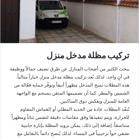
تركيب مظلة مدخل منزل
يبحث الكثير من أصحاب المنازل عن طرق تضيف جمالاً ووظيفة
في آنٍ واحد، لذلك يُعد تركيب مظلة مدخل منزل خياراً مثالياً.
هذه المظلات تمنح المدخل مظهراً أنيقاً وتوفّر حماية فعّالة من
الشمس والمطر. كما أن تصميمها المتقن ينسجم مع الواجهة
العامة للمنزل ويعكس ذوق الساكنين.
تُنفّذ المظلات عادة من الحديد المطلي أو القماش المقاوم
للحرارة، ويتم تنفيذها وفق مقاسات دقيقة لتضمن ثباتاً ومظهراً
متناسقاً. إضافة إلى ذلك، يمكن تزويد المظلة بإنارة جانبية
تضفي جواً ترحيبياً في المساء. لذلك يُنصح دائماً بالتعامل مع