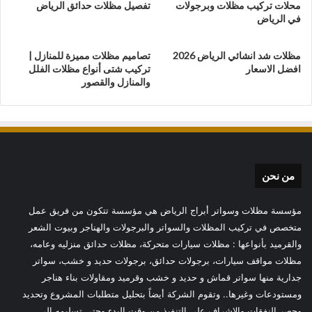
محلات تركيب مظلات وبرجولات
تفصيل مظلات حدائق الرياض
في الرياض
مظلات شد انشائي الرياض 2026
تصاميم مظلات مميزة للمنازل |
افضل الاسعار
تركيب شتى أنواع مظلات الفلل
والمنازل والقصور
من نحن
مؤسسة مظلات وسواتر أبراج الرياض هي مؤسسة تتكون من فريق عمل
متخصص في تركيب المظلات والسواتر والبرجولات والهناجر وبيوت الشعر
والقرميد بأنواعها : مظلات سيارات متحركة، مظلات حدائق منزليه وعامه،
مظلات مواقف سيارات، برجولات حدائق، برجولات حديد و خشب، سواتر
جدارية منها سواتر قماش و حديد و خشب وقرميد ومقاولات بناء هناجر
ومستودعات وغيرها.. وتقوم الشركة أيضاً بتحليل متطلبات المشروع وتحديد
وحصر النفقات والاشراف على التنفيذ من وقت البدء وحتى تسليمه الى