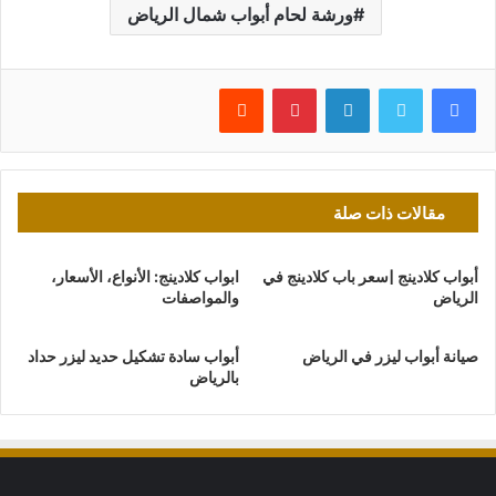
ورشة لحام أبواب شمال الرياض
فيسبوك
تويتر
لينكدإن
بينتيريست
مقالات ذات صلة
أبواب كلادينج |سعر باب كلادينج في
ابواب كلادينج: الأنواع، الأسعار،
الرياض
والمواصفات
صيانة أبواب ليزر في الرياض
أبواب سادة تشكيل حديد ليزر حداد
بالرياض