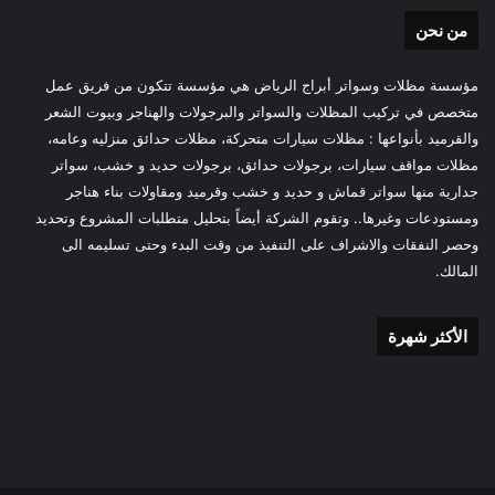
من نحن
مؤسسة مظلات وسواتر أبراج الرياض هي مؤسسة تتكون من فريق عمل
متخصص في تركيب المظلات والسواتر والبرجولات والهناجر وبيوت الشعر
والقرميد بأنواعها : مظلات سيارات متحركة، مظلات حدائق منزليه وعامه،
مظلات مواقف سيارات، برجولات حدائق، برجولات حديد و خشب، سواتر
جدارية منها سواتر قماش و حديد و خشب وقرميد ومقاولات بناء هناجر
ومستودعات وغيرها.. وتقوم الشركة أيضاً بتحليل متطلبات المشروع وتحديد
وحصر النفقات والاشراف على التنفيذ من وقت البدء وحتى تسليمه الى
المالك.
الأكثر شهرة