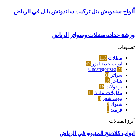
ألواح سندويش بنل تركيب ساندوتش بانل في الرياض
ورشة حداده مظلات وسواتر الرياض
تصنيفات
مظلات
118
ابواب حديد ليزر
43
Uncategorized
23
سواتر
31
هناجر
16
برجولات
16
مقاولات عامة
11
بيوت شعر
3
شبوك
2
قرميد
1
أبرز المقالات
ابواب
ابواب كلادينج المنيوم في الرياض