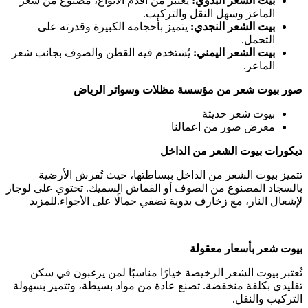
بيت الشعر البدوي:
يُعتبر من أقدم الأنواع، مصنوع من شعر
الماعز وسهل النقل والتركيب.
بيت الشعر النجدي:
يتميز بأحجامه الكبيرة وقدرته على
التحمل.
بيت الشعر اليمني:
يُستخدم فيه القطن والصوف بجانب شعر
الماعز.
صور بيوت شعر من مؤسسة مظلات وسواتر الرياض
بيوت شعر حديثة
معرض صور من اعمالنا
ديكورات بيوت الشعر من الداخل
تتميز بيوت الشعر من الداخل ببساطتها، حيث تُفرش الأرضية
بالسجاد المصنوع من الصوف أو القماش السميك. تحتوي على لوجار
لإشعال النار، مع زخارف بدوية تضفي جمالًا على الأجواء.للمزيد
بيوت شعر بأسعار معقولة
تُعتبر بيوت الشعر الرخيصة خيارًا مناسبًا لمن يرغبون في سكن
تقليدي بكلفة منخفضة. تصنع عادة من مواد بسيطة، وتتميز بسهولة
التركيب والنقل.