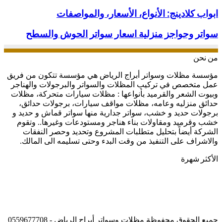
كلادينج
المنيوم
ابواب
ابواب كلادينج: الأنواع، الأسعار، والمواصفات
في
كلادينج:
الرياض
الأنواع،
سواتر
سواتر وحواجز منزلية اسعار سواتر الحوش والسطح
الأسعار،
وحواجز
والمواصفات
منزلية
من نحن
اسعار
سواتر
مؤسسة مظلات وسواتر أبراج الرياض هي مؤسسة تتكون من فريق
الحوش
عمل متخصص في تركيب المظلات والسواتر والبرجولات والهناجر
والسطح
وبيوت الشعر والقرميد بأنواعها : مظلات سيارات متحركة، مظلات
حدائق منزليه وعامه، مظلات مواقف سيارات، برجولات حدائق،
برجولات حديد و خشب، سواتر جدارية منها سواتر قماش و حديد و
خشب وقرميد ومقاولات بناء هناجر ومستودعات وغيرها.. وتقوم
الشركة أيضاً بتحليل متطلبات المشروع وتحديد وحصر النفقات
والاشراف على التنفيذ من وقت البدء وحتى تسليمه الى المالك.
الأكثر شهرة
جميع الحقوق محفوظة مظلات وسواتر أبراج الرياض - 0559677708