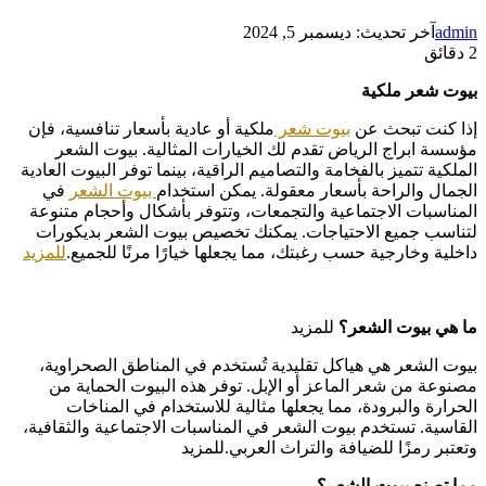
admin
آخر تحديث: ديسمبر 5, 2024
2 دقائق
بيوت شعر ملكية
إذا كنت تبحث عن
بيوت شعر
ملكية أو عادية بأسعار تنافسية، فإن
مؤسسة ابراج الرياض تقدم لك الخيارات المثالية. بيوت الشعر
الملكية تتميز بالفخامة والتصاميم الراقية، بينما توفر البيوت العادية
الجمال والراحة بأسعار معقولة. يمكن استخدام
بيوت الشعر
في
المناسبات الاجتماعية والتجمعات، وتتوفر بأشكال وأحجام متنوعة
لتناسب جميع الاحتياجات. يمكنك تخصيص بيوت الشعر بديكورات
داخلية وخارجية حسب رغبتك، مما يجعلها خيارًا مرنًا للجميع.
للمزيد
ما هي بيوت الشعر؟
للمزيد
بيوت الشعر هي هياكل تقليدية تُستخدم في المناطق الصحراوية،
مصنوعة من شعر الماعز أو الإبل. توفر هذه البيوت الحماية من
الحرارة والبرودة، مما يجعلها مثالية للاستخدام في المناخات
القاسية. تستخدم بيوت الشعر في المناسبات الاجتماعية والثقافية،
وتعتبر رمزًا للضيافة والتراث العربي.للمزيد
مما تصنع بيوت الشعر؟