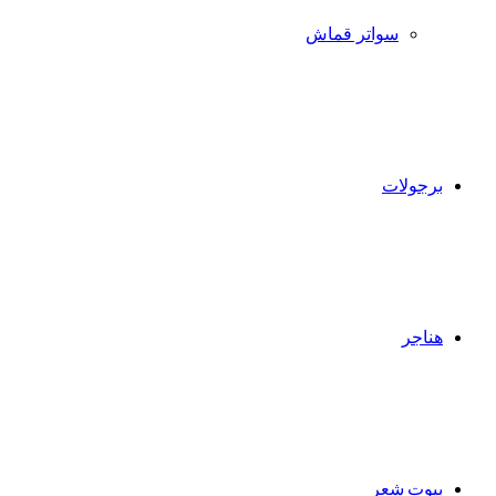
سواتر قماش
برجولات
هناجر
بيوت شعر