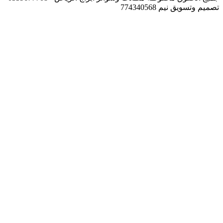
تصميم وتسويق نيم 774340568
زر
الذهاب
إلى
الأعلى