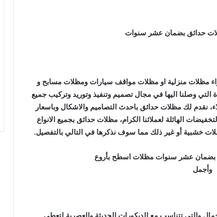
ابواب
كلادينج
خشبي
خارجي
واء مظلات منزلية او مظلات مواقف سيارات ومظلات مسابح و
ة التي وصلنا اليها في مجال تصميم وتنفيذ وتوريد وتركيب جميع
وم في الرياض
ابواب كلادينج خشبي خارجي
لاء، نقدم لك مظلات حدائق باحدث التصاميم والاشكال وباسعار
خفيضات الهائلة لعملائنا الكرام، مظلات حدائق بجميع الانواع
ات خشبية أو غير ذلك مما سوف نذكرها في التالي بالتفصيل.
جمال والتي تتناسب مع الديكورات الحديثة والعصرية لتعطي