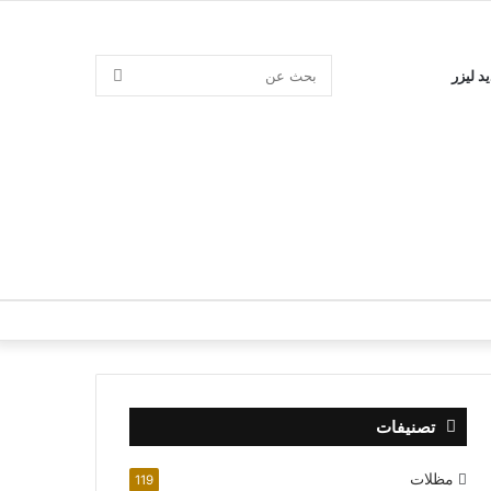
بحث
د ليزر
عن
تصنيفات
مظلات
119