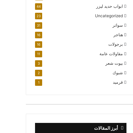
ابواب حديد ليزر
44
Uncategorized
23
سواتر
31
هناجر
16
برجولات
16
مقاولات عامة
11
بيوت شعر
3
شبوك
2
قرميد
1
أبرز المقالات