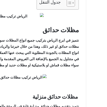
جدول التنقل
ابواب
كلادينج
المنيوم
في
الرياض
مظلات حدائق
نتميز في ابرج الرياض بتركيب جميع انواع المظلات س
مظلات حدائق او غير ذلك، وهذا من خلال خبرتنا والرياد
ابواب كلادينج المني
انواع المظلات بالجودة المطلوبة التي يبحث عنها العم
في متناول يد الجميع بالإضافة الى العروض المقدمة والت
سواء مظلات قماش او بلاستيكية او مظلات حديد او مظل
مظلات حدائق منزلية
نتميز بتقديم مظلات حدائق منزلية غاية في الروعة وال