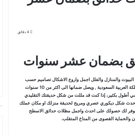
4 دقائق
ق بضمان عشر سنوات
لبيوت والمنازل والفلل اجمل واروع الاشكال تصاميم حسب
الطلب اسعار مظلات الحدائق رخيصة في الرياض المملكة العربية السعودية , ويصل ضمانها الى اكثر من 10 سنوات
راضي أطول بكثير، إذا كنت قد مللت من شكل حديقتك التقليدي
حدث شكل ديكوري عصري ومريح لحديقة منزلك او مكان عملك
لتي توفر لك حصولك على احدث واجمل مظلات حدائق الاسطح
ان والحماية القصوى من المناخ المتقلب.