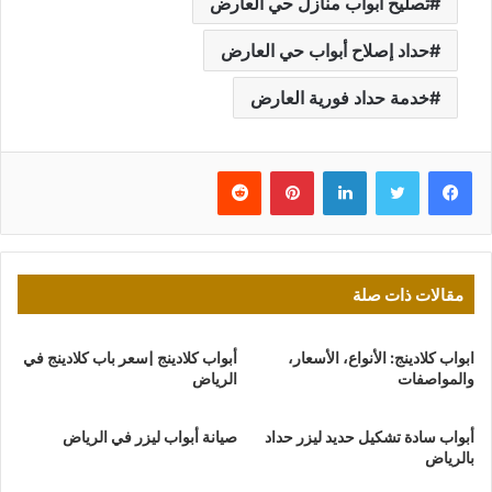
تصليح أبواب منازل حي العارض
حداد إصلاح أبواب حي العارض
خدمة حداد فورية العارض
فيسبوك
تويتر
لينكدإن
بينتيريست
مقالات ذات صلة
ابواب كلادينج: الأنواع، الأسعار،
أبواب كلادينج |سعر باب كلادينج في
والمواصفات
الرياض
أبواب سادة تشكيل حديد ليزر حداد
صيانة أبواب ليزر في الرياض
بالرياض