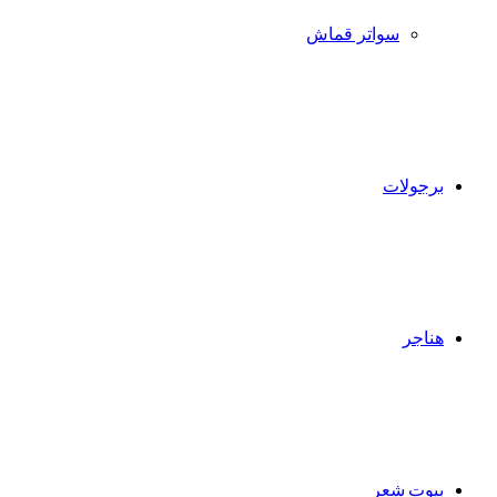
سواتر قماش
برجولات
هناجر
بيوت شعر