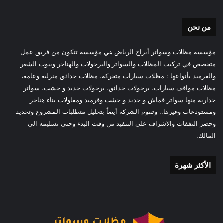
من نحن
مؤسسة مظلات وسواتر أبراج الرياض هي مؤسسة تتكون من فريق عمل
متخصص في تركيب المظلات والسواتر والبرجولات والهناجر وبيوت الشعر
والقرميد بأنواعها : مظلات سيارات متحركة، مظلات حدائق منزليه وعامه،
مظلات مواقف سيارات، برجولات حدائق، برجولات حديد و خشب، سواتر
جدارية منها سواتر قماش و حديد و خشب وقرميد ومقاولات بناء هناجر
ومستودعات وغيرها.. وتقوم الشركة أيضاً بتحليل متطلبات المشروع وتحديد
وحصر النفقات والاشراف على التنفيذ من وقت البدء وحتى تسليمه الى
المالك.
الأكثر شهرة