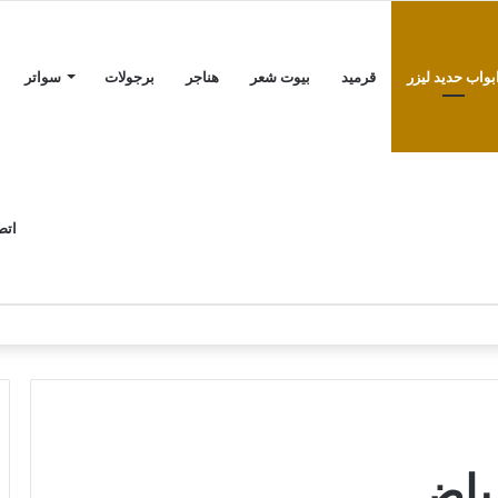
بواب حديد ليزر
قرميد
بيوت شعر
هناجر
برجولات
سواتر
اتص
رياض