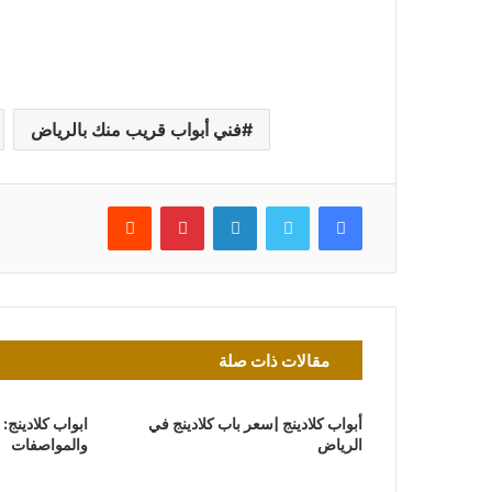
فني أبواب قريب منك بالرياض
فيسبوك
تويتر
لينكدإن
بينتيريست
مقالات ذات صلة
أبواب كلادينج |سعر باب كلادينج في
ابواب كلادينج: ا
الرياض
والمواصفات