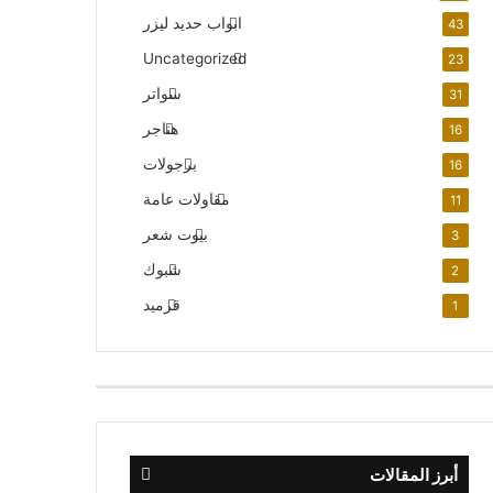
ابواب حديد ليزر
43
Uncategorized
23
سواتر
31
هناجر
16
برجولات
16
مقاولات عامة
11
بيوت شعر
3
شبوك
2
قرميد
1
أبرز المقالات